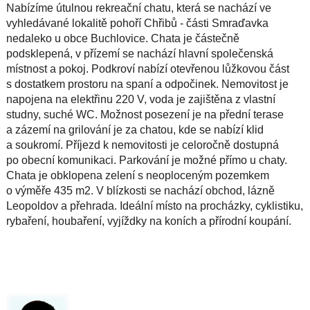
Nabízíme útulnou rekreační chatu, která se nachází ve
vyhledávané lokalitě pohoří Chřibů - části Smraďavka
nedaleko u obce Buchlovice.
Chata je částečně
podsklepená, v přízemí se nachází hlavní společenská
místnost a pokoj. Podkroví nabízí otevřenou lůžkovou část
s dostatkem prostoru na spaní a odpočinek. Nemovitost je
napojena na elektřinu 220 V, voda je zajištěna z vlastní
studny, suché WC. Možnost posezení je na přední terase
a zázemí na grilování je za chatou, kde se nabízí klid
a soukromí. Příjezd k nemovitosti je celoročně dostupná
po obecní komunikaci. Parkování je možné přímo u chaty.
Chata je obklopena zelení s neoploceným pozemkem
o výměře 435 m2. V blízkosti se nachází obchod, lázně
Leopoldov a přehrada. Ideální místo na procházky, cyklistiku,
rybaření, houbaření, vyjíždky na koních a přírodní koupání.