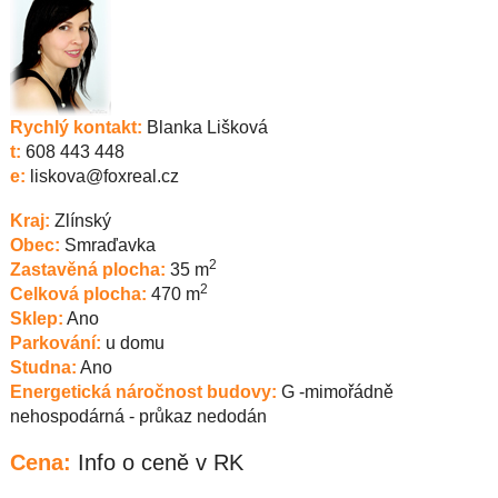
Rychlý kontakt:
Blanka Lišková
t:
608 443 448
e:
liskova@foxreal.cz
Kraj:
Zlínský
Obec:
Smraďavka
2
Zastavěná plocha:
35 m
2
Celková plocha:
470 m
Sklep:
Ano
Parkování:
u domu
Studna:
Ano
Energetická náročnost budovy:
G -mimořádně
nehospodárná - průkaz nedodán
Cena:
Info o ceně v RK