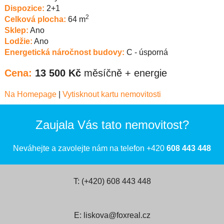
Dispozice:
2+1
2
Celková plocha:
64 m
Sklep:
Ano
Lodžie:
Ano
Energetická náročnost budovy:
C - úsporná
Cena:
13 500 Kč
měsíčně + energie
Na Homepage
|
Vytisknout kartu nemovitosti
Zaujala Vás tato nemovitost?
Neváhejte a zavolejte nám na telefon +420
608 443 448
T: (+420) 608 443 448
E: liskova@foxreal.cz