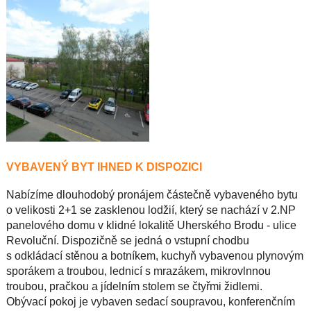
VYBAVENÝ BYT IHNED K DISPOZICI
Nabízíme dlouhodobý pronájem částečně vybaveného bytu
o velikosti 2+1 se zasklenou lodžií, který se nachází v 2.NP
panelového domu v klidné lokalitě Uherského Brodu - ulice
Revoluční. Dispozičně se jedná o vstupní chodbu
s odkládací stěnou a botníkem, kuchyň vybavenou plynovým
sporákem a troubou, lednicí s mrazákem, mikrovlnnou
troubou, pračkou a jídelním stolem se čtyřmi židlemi.
Obývací pokoj je vybaven sedací soupravou, konferenčním