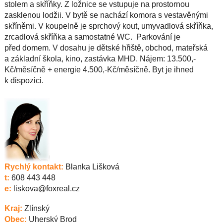
stolem a skříňky. Z ložnice se vstupuje na prostornou
zasklenou lodžii. V bytě se nachází komora s vestavěnými
skříněmi. V koupelně je sprchový kout, umyvadlová skříňka,
zrcadlová skříňka a samostatné WC. Parkování je
před domem. V dosahu je dětské hřiště, obchod, mateřská
a základní škola, kino, zastávka MHD. Nájem: 13.500,-
Kč/měsíčně + energie 4.500,-Kč/měsíčně. Byt je ihned
k dispozici.
Rychlý kontakt:
Blanka Lišková
t:
608 443 448
e:
liskova@foxreal.cz
Kraj:
Zlínský
Obec:
Uherský Brod